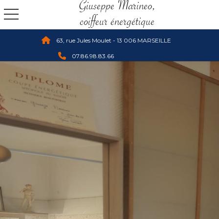
Giuseppe Marineo,
toggle navigation
​​​​​​​coiffeur énergétique
63, rue Jules Moulet - 13 006 MARSEILLE
07.86.98.83.66